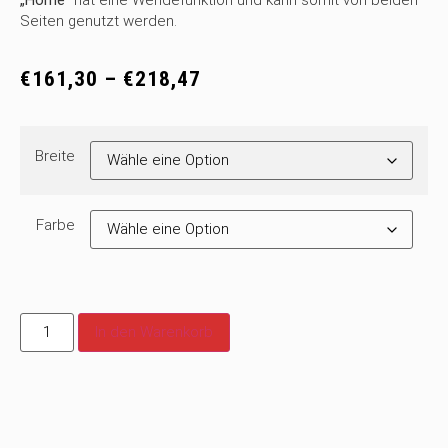
„Home“
hat eine Wendefunktion und kann somit von beiden
Seiten genutzt werden.
€
161,30
–
€
218,47
Breite
Farbe
In den Warenkorb