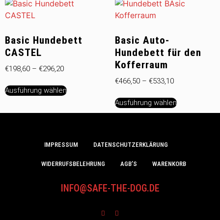
Basic Hundebett
Basic Auto-
CASTEL
Hundebett für den
Kofferraum
€
198,60
–
€
296,20
€
466,50
–
€
533,10
Ausführung wählen
Ausführung wählen
IMPRESSUM
DATENSCHUTZERKLÄRUNG
WIDERRUFSBELEHRUNG
AGB’S
WARENKORB
INFO@SAFE-THE-DOG.DE