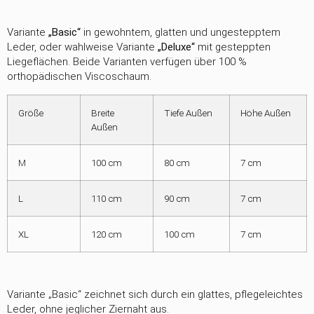
Variante
„Basic“
in gewohntem, glatten und ungestepptem
Leder, oder wahlweise Variante
„Deluxe“
mit gesteppten
Liegeflächen. Beide Varianten verfügen über 100 %
orthopädischen Viscoschaum.
Größe
Breite
Tiefe Außen
Höhe Außen
Außen
M
100 cm
80 cm
7 cm
L
110 cm
90 cm
7 cm
XL
120 cm
100 cm
7 cm
Variante „Basic“ zeichnet sich durch ein glattes, pflegeleichtes
Leder, ohne jeglicher Ziernaht aus.