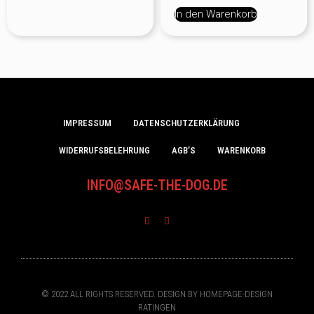
In den Warenkorb
IMPRESSUM
DATENSCHUTZERKLÄRUNG
WIDERRUFSBELEHRUNG
AGB’S
WARENKORB
INFO@SAFE-THE-DOG.DE
© 2022 ALL RIGHTS RESERVED. DESIGN BY HOMEPAGE-DESIGN
RATINGEN