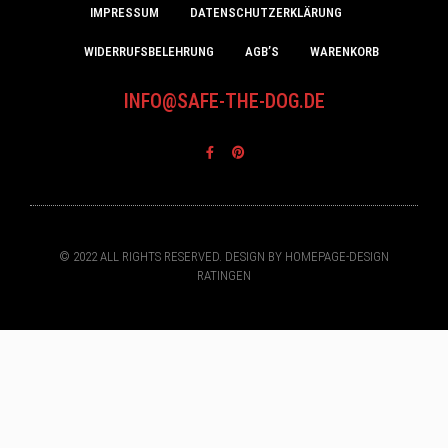
IMPRESSUM
DATENSCHUTZERKLÄRUNG
WIDERRUFSBELEHRUNG
AGB’S
WARENKORB
INFO@SAFE-THE-DOG.DE
© 2022 ALL RIGHTS RESERVED. DESIGN BY HOMEPAGE-DESIGN
RATINGEN